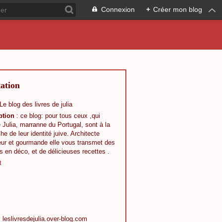
Connexion
+
Créer mon blog
ation
 Le blog des livres de julia
ption
: ce blog: pour tous ceux ,qui
ulia, marranne du Portugal, sont à la
he de leur identité juive. Architecte
ieur et gourmande elle vous transmet des
s en déco, et de délicieuses recettes .
t
:
leslivresdejulia.over-blog.com