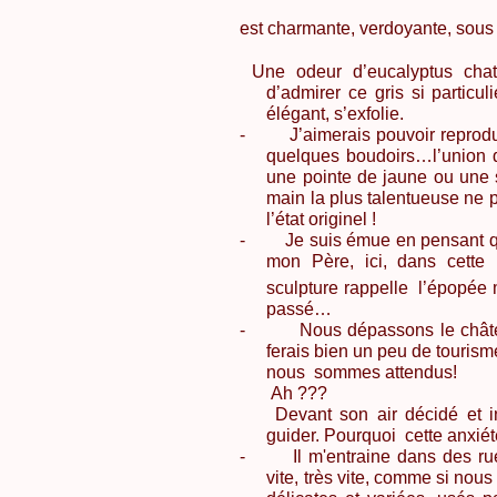
est charmante, verdoyante, sous le
Une odeur d’eucalyptus cha
d’admirer ce gris si particuli
élégant, s’exfolie.
-
J’aimerais pouvoir reprodu
quelques boudoirs…l’union d
une pointe de jaune ou une 
main la plus talentueuse ne
l’état originel !
-
Je suis émue en pensant
q
mon Père, ici, dans cett
sculpture rappelle l’épopée 
passé…
-
Nous dépassons le château
ferais bien un peu de touri
nous
sommes attendus!
Ah ???
Devant son air décidé et in
guider. Pourquoi
cette anxiét
-
Il
m'entraine
dans des ruel
vite, très vite, comme si nou