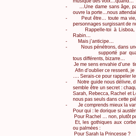
musique des voix…quand…
-
…Une dame sans âge, parl
ouvre la porte…nous attendait
-
Peut être… toute ma vie, 
personnages surgissant de 
-
Rappelle-toi à
Lisboa
,
Rabin…
-
Mais j’anticipe…
-
Nous pénétrons, dans une
supporté par qua
tous différents, bizarre…
Je me sens envahie d’une
t
Afin d’oublier ce ressenti, je
…. Serais-ce pour rappeler les
-
Notre guide nous délivre, 
semble être un secret : chaq
Sarah
,
Rebecca
,
Rachel
et
L
nous pas seuls dans cette pi
-
Je comprends mieux la vari
Pour qui : le dorique si austè
Pour
Rachel
… non, plutôt 
Et, les gothiques aux corbei
ou palmées :
Pour
Sarah
la Princesse ?