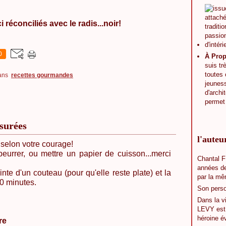
conciliés avec le radis...noir!
0
À Prop
suis tr
toutes 
ans
recettes gourmandes
jeunes
d'archit
permet 
ssurées
l'auteu
.selon votre courage!
eurrer, ou mettre un papier de cuisson...merci
Chantal F
années de
nte d'un couteau (pour qu'elle reste plate) et la
par la mê
0 minutes.
Son perso
Dans la v
LEVY est a
héroine é
re