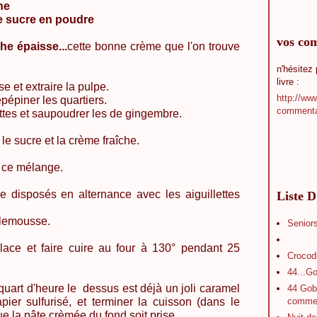
ne
sucre en poudre
vos co
he épaisse...
cette bonne crème que l'on trouve
n'hésitez
livre :
 et extraire la pulpe.
http://www
pépiner les quartiers.
commenta
lettes et saupoudrer les de gingembre.
 le sucre et la crème fraîche.
c ce mélange.
ge disposés en alternance avec les aiguillettes
Liste D
mplemousse.
Seniors
ace et faire cuire au four à 130° pendant 25
Crocod
44...Go
quart d'heure le dessus est déjà un joli caramel
44 Gobe
pier sulfurisé, et terminer la cuisson (dans le
commen
ue la pâte crèmée du fond soit prise.