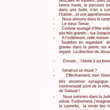
délicates et variées, usés 
talons hauts, le parcours 
dans une bulle, n’en a cur
l’habite…et une appréhensi
-
Nous arrivons dans le centr
-
Le vieux
Tomar
.
-
Comme soulagé d’être enfin 
pas très grande…rua
Joaqui
-
A l’extérieure, cette maison
Toutefois en regardant
de
gravée dans la pierre, sur l
regard.
La direction de
Jéru
-
Encore… l’étoile à six bra
-
Serait-ce un musé ?
-
Effectivement, mon Gra
très ancienne synagogue,
communauté juive de la vill
de Salazar !
-
Nous sommes dans la Judeari
siècle. Furtivement, j’imagin
la cannelle,
la ronde des l