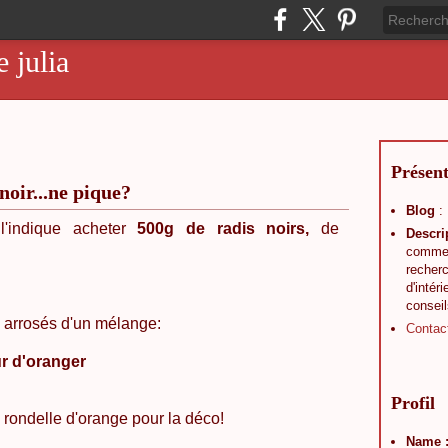
e julia
Présent
noir...ne pique?
Blog
:
 l'indique acheter
500g de radis noirs,
de
Descri
comme J
recherc
d'intér
conseil
s arrosés d'un mélange:
Contac
ur d'oranger
Profil
 rondelle d'orange pour la déco!
Name 