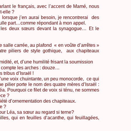
ant le français, avec l’accent de
Mamé
, nous
-elle ?
lorsque j’en aurai besoin, je rencontrerai
des
nulle part…comme répondant à mon appel.
 les deux sœurs devant la synagogue… Et le
 salle carrée, au plafond
« en voûte d’arrêtes »
tre piliers de style gothique,
aux chapiteaux
imidité, et, d’une humilité frisant la soumission
compte les arches : douze…
 tribus d’Israël !
d’une voix
chuintante
, un peu monocorde, ce qui
ue pilier porte le nom des quatre mères
d’Israël
:
éa
. Pourquoi ce filet de voix si ténu, ne sommes
èce ?
été d’ornementation des chapiteaux.
re ?
pour
Léa
, sa sœur au regard si terne?
lles, qui en feuilles d’acanthe, qui
feuillagées
,