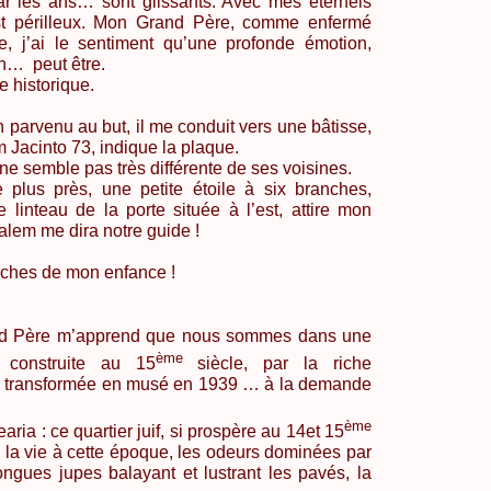
par les ans… sont glissants. Avec mes éternels
est périlleux. Mon Grand Père, comme enfermé
e, j’ai le sentiment qu’une profonde émotion,
on…
peut être.
e historique.
parvenu au but, il me conduit vers une bâtisse,
m
Jacinto
73, indique la plaque.
 ne semble pas très différente de ses voisines.
 plus près, une petite étoile à six branches,
e linteau de la porte située à l’est, attire mon
salem
me dira notre guide !
nches de mon enfance !
nd Père m’apprend que nous sommes dans une
ème
 construite au 15
siècle, par la riche
e, transformée en musé en 1939 … à la demande
ème
a : ce quartier juif, si prospère au 14et 15
e la vie à cette époque, les odeurs dominées par
ongues jupes balayant et lustrant les pavés, la