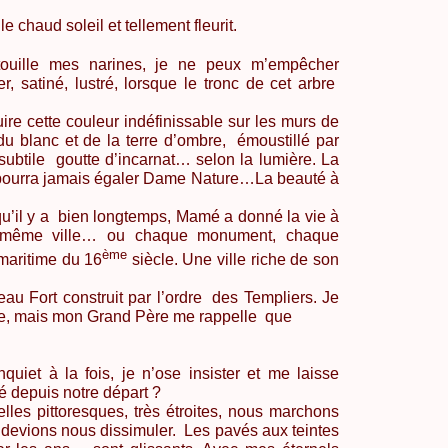
 chaud soleil et tellement fleurit.
touille mes narines, je ne peux m’empêcher
er, satiné, lustré, lorsque le tronc de cet arbre
ire cette couleur indéfinissable sur les murs de
u blanc et de la terre d’ombre,
émoustillé par
subtile
goutte d’incarnat… selon la lumière. La
 pourra jamais égaler Dame Nature…La beauté à
u’il
y a
bien longtemps,
Mamé
a donné la vie à
e même ville… ou chaque monument, chaque
ème
maritime du 16
siècle. Une ville riche de son
 Fort construit par l’ordre
des Templiers. Je
sme, mais mon Grand Père me rappelle
que
quiet à la fois, je n’ose insister et me laisse
é depuis notre départ ?
les pittoresques, très étroites, nous marchons
s devions nous dissimuler.
Les pavés aux teintes