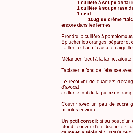
1 cuillère à soupe de fari
1 cuillère à soupe rase de 
1 oeuf
100g de crème fraîc
encore dans les fermes!
Prendre la cuillère à pamplemousse
Eplucher les oranges, séparer et é
Tailler la chair d'avocat en aiguil
Mélanger l'oeuf à la farine, ajouter
Tapisser le fond de l'abaisse ave
Le recouvrir de quartiers d'oran
d'avocat
coiffer le tout de la pulpe de pa
Couvrir avec un peu de sucre gl
minutes environ.
Un petit conseil:
si au bout d'un 
blond, couvrir d'un disque de pa
calme et la sérénité!) jusqu'à ce q