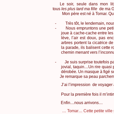
Le soir, seule dans
mon lit
tous
les plus tard ma
fille
de ma G
Mon père est né à
Tomar
. Qu
-
Très tôt, le lendemain, nou
-
Nous empruntons une petit
joue à cache-cache entre les 
lève, l’air est doux, pas e
arbres portent la cicatrice 
la parade, ils balisent cette
chemin menant vers l’inconn
-
Je suis surprise toutefois 
jovial, taquin…Un rire quasi 
dérobée. Un masque à figé s
Je remarque sa peau parchem
J’ai l’impression
de voyager
Pour la première fois il m’inti
Enfin…nous arrivons…
… Tomar… Cette petite ville 