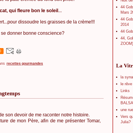
Nuit d
44 Gobe
at, qui fleure bon le soleil
...
Mars 2
44 Gobe
rt...pour dissoudre les graisses de la crème!!!
2014
44 Gobe
ne, se donner bonne conscience?
44, Gob
ZOOM
0
ans
recettes gourmandes
La Vitr
la syn
le rêve
Links
longtemps
Résumé
BALS
une rue
de son devoir de me raconter notre histoire.
Vers qu
iture de mon Père, afin de me présenter
Tomar
,
Julia?