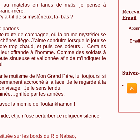
, au matelas en fanes de maïs, je pense à
rand-mère.
Recevo
’y a-t-il de si mystérieux, la- bas ?
Email
s partons.
Abonn
e route de campagne, où la brume mystérieuse
chênes liège. J’aime conduire lorsque le jour se
Email
ncore trop chaud, et puis ces odeurs… Certains
de leur offrande à l’homme. Comme des soldats à
 route sinueuse et vallonnée afin de m’indiquer le
u!
Suivez
par le mutisme de Mon Grand Père, lui toujours
si
permanent accroché à la face. Je le regarde à la
on visage.
Je le sens tendu.
inée…griffée par les années.
 avec la momie de Toutankhamon !
mide, et je n’ose perturber ce religieux silence.
située sur les bords du
Rio
Nabao
,