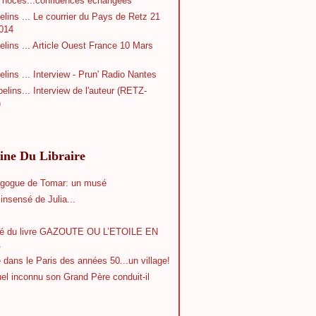
e noces...confidences échangées
lins ... Le courrier du Pays de Retz 21
014
lins ... Article Ouest France 10 Mars
lins ... Interview - Prun' Radio Nantes
elins... Interview de l'auteur (RETZ-
)
ine Du Libraire
agogue de Tomar: un musé
 insensé de Julia...
 du livre GAZOUTE OU L’ETOILE EN
A
 dans le Paris des années 50...un village!
el inconnu son Grand Père conduit-il