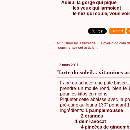
Adieu: la gorge qui pique
les yeux qui larmoient
le nez qui coule, vous voici ré
Repost
Published by leslivresdejulia.over-blog.com
d
commenter cet article
…
13 mars 2011
Tarte du soleil... vitamines a
Faire ou acheter une pâte brisée..
prendre un moule rond, bien le b
pour les kilos en moins!
Piqueter cette abaisse avec la poi
pré-cuire
au four à 130° pendant 1
Ingrédients:
1 pamplemousse
2 oranges
1 demi-avocat
4 pincées de gingemb