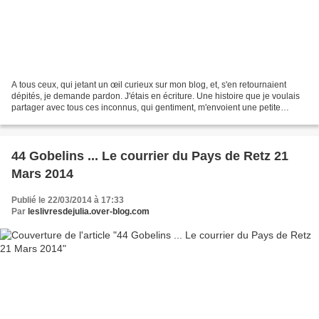
A tous ceux, qui jetant un œil curieux sur mon blog, et, s'en retournaient
dépités, je demande pardon. J'étais en écriture. Une histoire que je voulais
partager avec tous ces inconnus, qui gentiment, m'envoient une petite
phrase, un petit mot lorsqu'ils...
44 Gobelins ... Le courrier du Pays de Retz 21
Mars 2014
Publié le 22/03/2014 à 17:33
Par
leslivresdejulia.over-blog.com