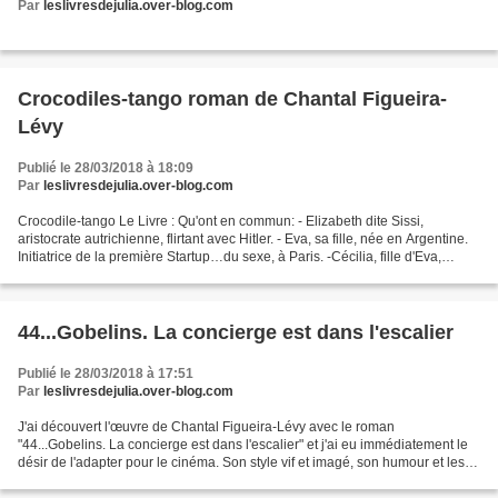
Par
leslivresdejulia.over-blog.com
Crocodiles-tango roman de Chantal Figueira-
Lévy
Publié le 28/03/2018 à 18:09
Par
leslivresdejulia.over-blog.com
Crocodile-tango Le Livre : Qu'ont en commun: - Elizabeth dite Sissi,
aristocrate autrichienne, flirtant avec Hitler. - Eva, sa fille, née en Argentine.
Initiatrice de la première Startup…du sexe, à Paris. -Cécilia, fille d'Eva,
libertine, amoureuse du...
44...Gobelins. La concierge est dans l'escalier
Publié le 28/03/2018 à 17:51
Par
leslivresdejulia.over-blog.com
J'ai découvert l'œuvre de Chantal Figueira-Lévy avec le roman
"44...Gobelins. La concierge est dans l'escalier" et j'ai eu immédiatement le
désir de l'adapter pour le cinéma. Son style vif et imagé, son humour et les
situations cocasses donnaient le ton...