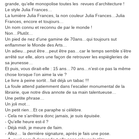
grande, qu’elle monopolise toutes les revues d’architecture !
Le style Julia Frances…
La lumière Julia Frances, la non couleur Julia Frances…Julia
Frances, encore et toujours…
Un nom connu et reconnu de par le monde !
Non…Plutôt…
Un pied de nez d’une gamine de 70ans…qui toujours sut
enflammer le Monde des Arts…
Un adieu…peut être…peut être pas…car le temps semble s’être
arrêté sur elle, alors une façon de retrouver les espiègleries de
sa jeunesse…
Et puis, vous dirait-elle : 15 ans…70 ans…n’est-ce pas la même
chose lorsque l’on aime la vie ?
Le livre à peine sortit…fait déjà un tabac !!!
La foule attend patiemment dans l’escalier monumental de la
librairie, que notre diva annote de sa main talentueuse…
Une petite phrase…
Un joli mot…
Un petit rien…Et ce paraphe si célèbre.
- Cela ne s’arrêtera donc jamais, je suis épuisée.
- Qu’elle heure est-il ?
- Déjà midi, je meure de faim.
- Allez… la dernière signature, après je fais une pose.