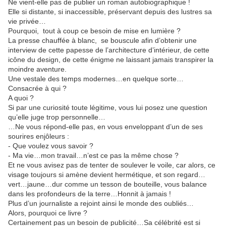
Ne vient-elle pas de publier un roman autobiographique !
Elle si distante, si inaccessible, préservant depuis des lustres sa
vie privée…
Pourquoi, tout à coup ce besoin de mise en lumière ?
La presse chauffée à blanc, se bouscule afin d’obtenir une
interview de cette papesse de l’architecture d’intérieur, de cette
icône du design, de cette énigme ne laissant jamais transpirer la
moindre aventure.
Une vestale des temps modernes…en quelque sorte…
Consacrée à qui ?
A quoi ?
Si par une curiosité toute légitime, vous lui posez une question
qu’elle juge trop personnelle…
…Ne vous répond-elle pas, en vous enveloppant d’un de ses
sourires enjôleurs :
- Que voulez vous savoir ?
- Ma vie…mon travail…n’est ce pas la même chose ?
Et ne vous avisez pas de tenter de soulever le voile, car alors, ce
visage toujours si amène devient hermétique, et son regard…
vert…jaune…dur comme un tesson de bouteille, vous balance
dans les profondeurs de la terre…Honnit à jamais !
Plus d’un journaliste a rejoint ainsi le monde des oubliés…
Alors, pourquoi ce livre ?
Certainement pas un besoin de publicité…Sa célébrité est si