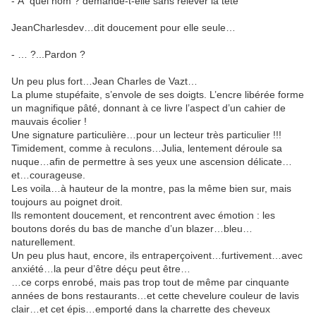
- A quel nom ? demande-t-elle sans relever la tête
JeanCharlesdev…dit doucement pour elle seule…
- … ?...Pardon ?
Un peu plus fort…Jean Charles de Vazt…
La plume stupéfaite, s’envole de ses doigts. L’encre libérée forme
un magnifique pâté, donnant à ce livre l’aspect d’un cahier de
mauvais écolier !
Une signature particulière…pour un lecteur très particulier !!!
Timidement, comme à reculons…Julia, lentement déroule sa
nuque…afin de permettre à ses yeux une ascension délicate…
et…courageuse.
Les voila…à hauteur de la montre, pas la même bien sur, mais
toujours au poignet droit.
Ils remontent doucement, et rencontrent avec émotion : les
boutons dorés du bas de manche d’un blazer…bleu…
naturellement.
Un peu plus haut, encore, ils entraperçoivent…furtivement…avec
anxiété…la peur d’être déçu peut être…
…ce corps enrobé, mais pas trop tout de même par cinquante
années de bons restaurants…et cette chevelure couleur de lavis
clair…et cet épis…emporté dans la charrette des cheveux