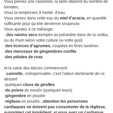
Vous prenez une casserole, la taille dépend du nombre de
tomates,
Vous la remplissez à moitié d'eau.
Vous versez dans cette eau du
miel d'acacia,
en quantité
suffisante pour qu'elle devienne sirupeuse.
Vous ajoutez à ce mélange:
-
des raisins secs
trempés au préalable dans de la vodka,
ou du rhum selon votre culture ou votre goût.
-
des écorces d'agrumes,
coupées en fines lanières.
-
des morceaux de gingembre
s confits
-des pétales de rose
et la valse des épices commencent:
-
cannelle..
indispensable, c'est l'odeur dominante de ce
dessert
-quelques
clous de girofles
-
du poivre
du moulin (quelques tours)
-
gingembre
en poudre
-
réglisse
en poudre...
attention les personnes
cardiaques ne doivent pas consommer de la réglisse,
supprimez cet ingrédient, si vous avez un cardiaque