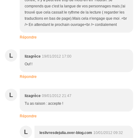
contre, 'il y a peut être trop de mots en en Yiddish. Je
comprends que c'est la langue de vos personnages mais j'ai
trouvé que cela cassait le rythme de la lecture ( regarder les
traductions en bas de page).Mais cela n'engage que moi .<br
/> En attendant le prochain ouvrage<br /> cordialement
Répondre
L
lizagrèce
19/01/2012 17:00
Ouf !
Répondre
L
lizagrèce
09/01/2012 21:47
Tu as raison : accepte !
Répondre
L
leslivresdejulia.over-blog.com
10/01/2012 09:32